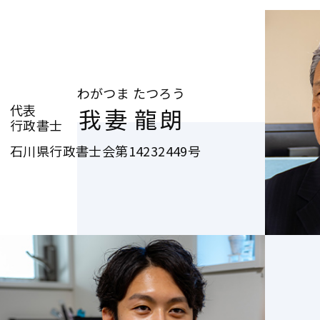
わがつま
たつろう
代表
我妻
龍朗
行政書士
石川県行政書士会第14232449号