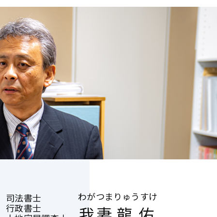
わがつま
りゅうすけ
司法書士
行政書士
我妻
龍佑