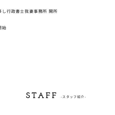
移し行政書士我妻事務所 開所
開始
STAFF
-スタッフ紹介-