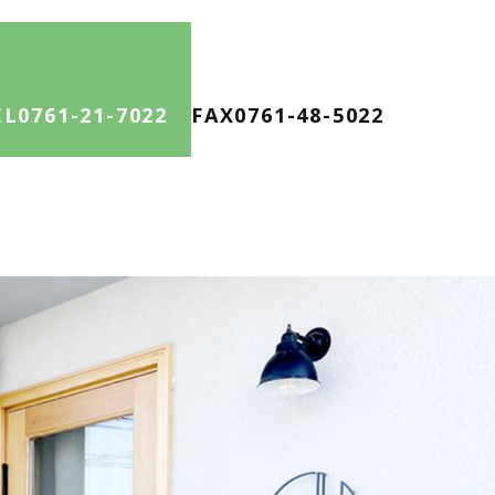
EL
0761-21-7022
FAX
0761-48-5022